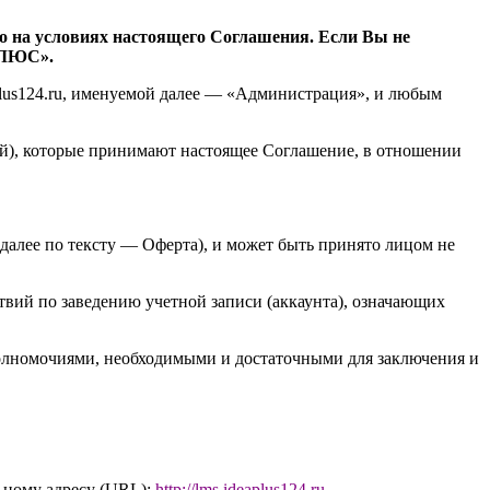
о на условиях настоящего Соглашения. Если Вы не
ПЛЮС».
lus124.ru
, именуемой далее — «Администрация», и любым
ей), которые принимают настоящее Соглашение, в отношении
далее по тексту — Оферта), и может быть принято лицом не
вий по заведению учетной записи (аккаунта), означающих
 полномочиями, необходимыми и достаточными для заключения и
ьному адресу (URL):
http://l
ms.ideaplus124.ru
.