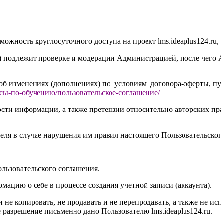
можность круглосуточного доступа на проект l
ms.ideaplus124.ru
,
) подлежит проверке и модерации Администрацией, после чего
 об изменениях (дополнениях) по условиям договора-оферты, п
осы-по-обучению/
пользовательское-соглашение
/
ности информации, а также претензии относительно авторских 
теля в случае нарушения им правил настоящего Пользовательског
ользовательского соглашения.
мацию о себе в процессе создания учетной записи (аккаунта).
 и не копировать, не продавать и не перепродавать, а также не 
кое разрешение письменно дано Пользователю l
ms.ideaplus124.ru
.