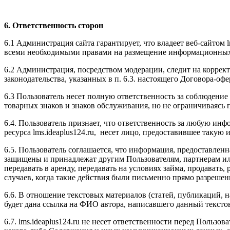
6. Ответственность сторон
6.1 Администрация сайта гарантирует, что владеет веб-сайтом l
всеми необходимыми правами на размещение информационных м
6.2 Администрация, посредством модерации, следит на коррек
законодательства, указанных в п. 6.3. настоящего Договора-офе
6.3 Пользователь несет полную ответственность за соблюдение 
товарных знаков и знаков обслуживания, но не ограничиваясь
6.4. Пользователь признает, что ответственность за любую инфо
ресурса l
ms.ideaplus124.ru
, несет лицо, предоставившее такую
6.5. Пользователь соглашается, что информация, предоставленна
защищены и принадлежат другим Пользователям, партнерам ил
передавать в аренду, передавать на условиях займа, продавать
случаев, когда такие действия были письменно прямо разреше
6.6. В отношение текстовых материалов (статей, публикаций, 
будет дана ссылка на ФИО автора, написавшего данный тексто
6.7. l
ms.ideaplus124.ru
не несет ответственности перед Пользова