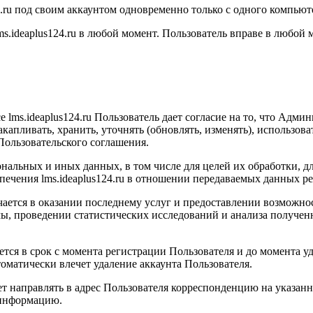
.ru
под своим аккаунтом одновременно только с одного компьют
ms.ideaplus124.ru
в любой момент. Пользователь вправе в любой м
е l
ms.ideaplus124.ru
Пользователь дает согласие на то, что Админ
акапливать, хранить, уточнять (обновлять, изменять), использов
Пользовательского соглашения.
сональных и иных данных, в том числе для целей их обработки, 
печения l
ms.ideaplus124.ru
в отношении передаваемых данных ре
ается в оказании последнему услуг и предоставлении возможнос
ы, проведении статистических исследований и анализа получен
тся в срок с момента регистрации Пользователя и до момента у
матически влечет удаление аккаунта Пользователя.
ет направлять в адрес Пользователя корреспонденцию на указа
 информацию.