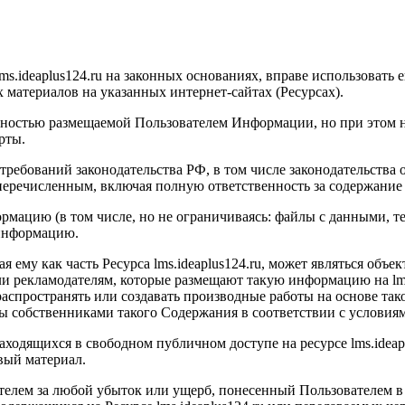
ms.ideaplus124.ru
на законных основаниях, вправе использовать е
атериалов на указанных интернет-сайтах (Ресурсах).
тностью размещаемой Пользователем Информации, но при этом н
рты.
требований законодательства РФ, в том числе законодательства 
 перечисленным, включая полную ответственность за содержание
рмацию (в том числе, но не ограничиваясь: файлы с данными, текс
 информацию.
я ему как часть Ресурса l
ms.ideaplus124.ru
, может являться объе
и рекламодателям, которые размещают такую информацию на l
m
, распространять или создавать производные работы на основе та
ны собственниками такого Содержания в соответствии с условия
находящихся в свободном публичном доступе на ресурсе l
ms.ideap
вый материал.
телем за любой убыток или ущерб, понесенный Пользователем в 