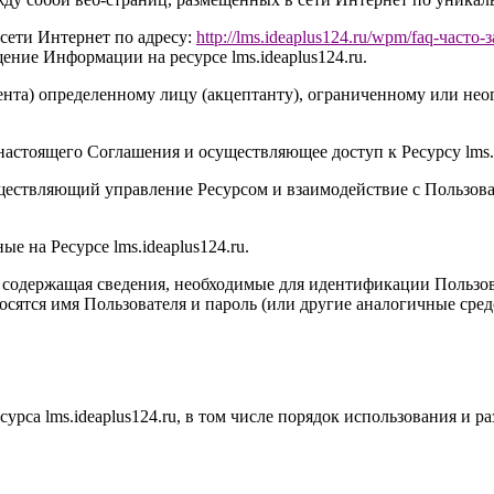
сети Интернет по адресу:
http://
l
ms.ideaplus124.ru
/wpm/faq-часто-
щение Информации на ресурсе l
ms.ideaplus124.ru
.
нта) определенному лицу (акцептанту), ограниченному или неог
настоящего Соглашения и осуществляющее доступ к Ресурсу l
ms.
ществляющий управление Ресурсом и взаимодействие с Пользова
ые на Ресурсе l
ms.ideaplus124.ru
.
, содержащая сведения, необходимые для идентификации Пользов
носятся имя Пользователя и пароль (или другие аналогичные сре
сурса l
ms.ideaplus124.ru
, в том числе порядок использования и 