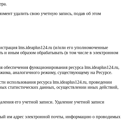
ера.
омент удалить свою учетную запись, подав об этом
истрация l
ms.ideaplus124.ru
(и/или его уполномоченные
ать и иным образом обрабатывать (в том числе в электронном
для обеспечения функционирования ресурса l
ms.ideaplus124.ru
,
жима, аналогичного режиму, существующему на Ресурсе.
ти использования ресурса l
ms.ideaplus124.ru
, проведении
ных статистических данных, осуществлении иных действий,
даления его учетной записи. Удаление учетной записи
нный им адрес электронной почты, информацию о проводимых