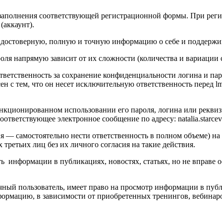
м заполнения соответствующей регистрационной формы. При реги
(аккаунт).
ме достоверную, полную и точную информацию о себе и поддержи
пароля напрямую зависит от их сложности (количества и вариации 
т ответственность за сохранение конфиденциальности логина и п
сен с тем, что он несет исключительную ответственность перед l
m
санкционированном использовании его пароля, логина или реквиз
соответствующее электронное сообщение по адресу: natalia.starceva
ия — самостоятельно нести ответственность в полном объеме) на 
етьих лиц без их личного согласия на такие действия.
 информации в публикациях, новостях, статьях, но не вправе о
ый пользователь, имеет право на просмотр информации в публик
ормацию, в зависимости от приобретенных тренингов, вебинаров