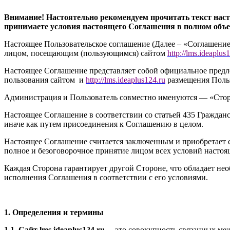
Внимание! Настоятельно рекомендуем прочитать текст нас
принимаете условия настоящего Соглашения в полном объ
Настоящее Пользовательское соглашение (Далее – «Соглашение
лицом, посещающим (пользующимся) сайтом
http://
l
ms.ideaplus1
Настоящее Соглашение представляет собой официальное предл
пользования сайтом и
http://l
ms.ideaplus124.ru
размещения Поль
Администрация и Пользователь совместно именуются — «Сторо
Настоящее Соглашение в соответствии со статьей 435 Гражданс
иначе как путем присоединения к Соглашению в целом.
Настоящее Соглашение считается заключенным и приобретает с
полное и безоговорочное принятие лицом всех условий настоя
Каждая Сторона гарантирует другой Стороне, что обладает не
исполнения Соглашения в соответствии с его условиями.
1. Определения и термины
1.1. Сайт l
ms.ideaplus124.ru
– это совокупность связанных меж