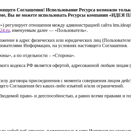
тоящего Соглашения! Использование Ресурса возможно тольк
еме, Вы не можете использовать Ресурсы компании «ИДЕЯ 
») регулирует отношения между администрацией сайта l
ms.ideap
24.ru
, именуемым далее — «Пользователь».
ожение в адрес физических или юридических лиц (Пользовател
зователями Информации, на условиях настоящего Соглашения.
ны», а по отдельности – «Сторона».
кого кодекса РФ является офертой, адресованной любым лицам (
илу договора присоединения с момента совершения лицом дейст
щего Соглашения без каких-либо изъятий и/или ограничений.
обходимой право- и дееспособностью, а равно всеми правами и
ду собой веб-страниц, размещенных в сети Интернет по уникал