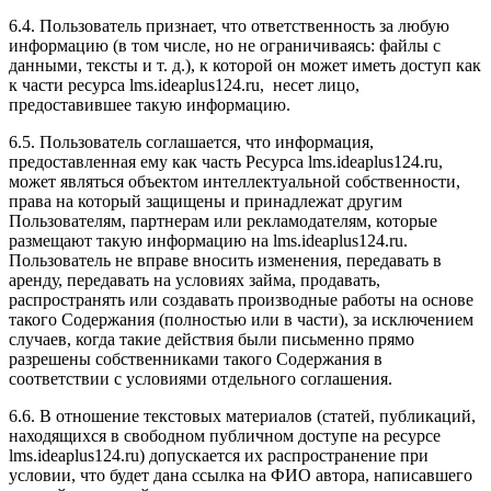
6.4. Пользователь признает, что ответственность за любую
информацию (в том числе, но не ограничиваясь: файлы с
данными, тексты и т. д.), к которой он может иметь доступ как
к части ресурса l
ms.ideaplus124.ru
, несет лицо,
предоставившее такую информацию.
6.5. Пользователь соглашается, что информация,
предоставленная ему как часть Ресурса l
ms.ideaplus124.ru
,
может являться объектом интеллектуальной собственности,
права на который защищены и принадлежат другим
Пользователям, партнерам или рекламодателям, которые
размещают такую информацию на l
ms.ideaplus124.ru
.
Пользователь не вправе вносить изменения, передавать в
аренду, передавать на условиях займа, продавать,
распространять или создавать производные работы на основе
такого Содержания (полностью или в части), за исключением
случаев, когда такие действия были письменно прямо
разрешены собственниками такого Содержания в
соответствии с условиями отдельного соглашения.
6.6. В отношение текстовых материалов (статей, публикаций,
находящихся в свободном публичном доступе на ресурсе
l
ms.ideaplus124.ru
) допускается их распространение при
условии, что будет дана ссылка на ФИО автора, написавшего