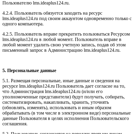
Пользователю l
ms.ideaplus124.ru
.
4.2.4. Пользователь обязуется заходить на ресурс
l
ms.ideaplus124.ru
под своим аккаунтом одновременно только с
одного компьютера.
4.2.5. Пользователь вправе прекратить пользоваться Ресурсом
l
ms.ideaplus124.ru
в любой момент. Пользователь вправе в
любой момент удалить свою учетную запись, подав об этом
письменный запрос в Администрацию l
ms.ideaplus124.ru
.
5. Персональные данные
5.1. Размещая персональные, иные данные и сведения на
ресурсе l
ms.ideaplus124.ru
Пользователь дает согласие на то,
что Администрация l
ms.ideaplus124.ru
(и/или его
уполномоченные представители) будут получать, собирать,
систематизировать, накапливать, хранить, уточнять
(обновлять, изменять), использовать и иным образом
обрабатывать (в том числе в электронном виде) персональные
данные Пользователя в целях исполнения Пользовательского
соглашения.
5.2. Пользователь соглашается на передачу третьим лицам