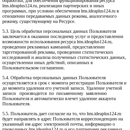
обработки, для обеспечения функционирования ресурса
l
ms.ideaplus124.ru
, реализации партнерских и иных
программах, при условии обеспечения l
ms.ideaplus124.ru
в
отношении передаваемых данных режима, аналогичного
режиму, существующему на Ресурсе.
5.3. Цель обработки персональных данных Пользователя
заключается в оказании последнему услуг и предоставлении
возможности использования ресурса l
ms.ideaplus124.ru
,
проведении рекламных кампаний, предоставлении
таргетированной рекламы, проведении статистических
исследований и анализа полученных статистических данных,
осуществлении иных действий, описанных в
Пользовательском соглашении.
5.4. Обработка персональных данных Пользователя
осуществляется в срок с момента регистрации Пользователя и
до момента удаления его учетной записи. Удаление учетной
записи производится по письменному заявлению
Пользователя и автоматически влечет удаление аккаунта
Пользователя.
5.5. Пользователь дает согласие на то, что l
ms.ideaplus124.ru
будет направлять в адрес Пользователя корреспонденцию на
указанный им адрес электронной почты, информацию о
проводимых l
ms.ideaplus124.ru
и его партнерами рекламных