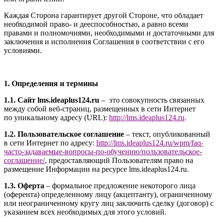
Каждая Сторона гарантирует другой Стороне, что обладает
необходимой право- и дееспособностью, а равно всеми
правами и полномочиями, необходимыми и достаточными для
заключения и исполнения Соглашения в соответствии с его
условиями.
1. Определения и термины
1.1. Сайт l
ms.ideaplus124.ru
– это совокупность связанных
между собой веб-страниц, размещенных в сети Интернет
по уникальному адресу (URL):
http://l
ms.ideaplus124.ru
.
1.2. Пользовательское соглашение
– текст, опубликованный
в сети Интернет по адресу:
http://
l
ms.ideaplus124.ru
/wpm/faq-
часто-задаваемые-вопросы-по-обучению/
пользовательское-
соглашение
/
, предоставляющий Пользователям право на
размещение Информации на ресурсе l
ms.ideaplus124.ru
.
1.3. Оферта
– формальное предложение некоторого лица
(оферента) определенному лицу (акцептанту), ограниченному
или неограниченному кругу лиц заключить сделку (договор) с
указанием всех необходимых для этого условий.