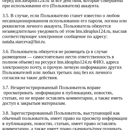
перед l
ms.ideaplus124.ru
за все действия, которые совершены
при использовании его (Пользователя) аккаунта.
3.5. В случае, если Пользователю станет известно о любом
несанкционированном использовании его пароля, логина или
реквизитов личного аккаунта, Пользователь обязуется
незамедлительно уведомить об этом l
ms.ideaplus124.ru
, выслав
соответствующее электронное сообщение по адресу:
natalia.starceva@list.ru.
3.6. Пользователь обязуется не размещать (а в случае
размещения — самостоятельно нести ответственность в
полном объеме) на ресурсе l
ms.ideaplus124.ru
ФИО, адреса
электронную почту, и прочую личную информацию других
Пользователей или любых третьих лиц без их личного
согласия на такие действия.
3.7. Незарегистрированный Пользователь вправе
просматривать информации в публикациях, новостях,
статьях, но не вправе оставлять комментарии, а также иметь
доступ к закрытым материалам.
3.8. Зарегистрированный Пользователь, выступающий как
обычный пользователь, имеет право на просмотр информации
в публикациях, новостях, статьях, имеет право оставлять
комментарии, а также имеет право скачивать/прослушивать