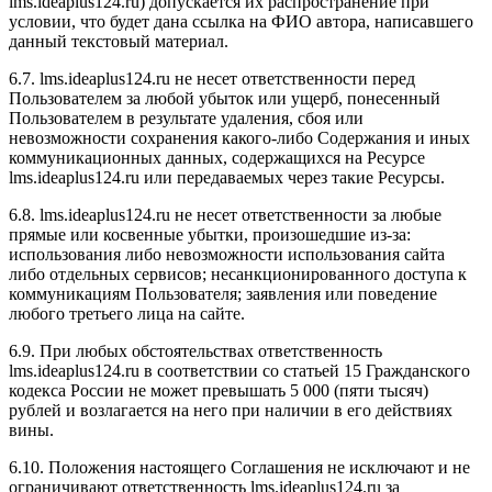
l
ms.ideaplus124.ru
) допускается их распространение при
условии, что будет дана ссылка на ФИО автора, написавшего
данный текстовый материал.
6.7. l
ms.ideaplus124.ru
не несет ответственности перед
Пользователем за любой убыток или ущерб, понесенный
Пользователем в результате удаления, сбоя или
невозможности сохранения какого-либо Содержания и иных
коммуникационных данных, содержащихся на Ресурсе
l
ms.ideaplus124.ru
или передаваемых через такие Ресурсы.
6.8. l
ms.ideaplus124.ru
не несет ответственности за любые
прямые или косвенные убытки, произошедшие из-за:
использования либо невозможности использования сайта
либо отдельных сервисов; несанкционированного доступа к
коммуникациям Пользователя; заявления или поведение
любого третьего лица на сайте.
6.9. При любых обстоятельствах ответственность
l
ms.ideaplus124.ru
в соответствии со статьей 15 Гражданского
кодекса России не может превышать 5 000 (пяти тысяч)
рублей и возлагается на него при наличии в его действиях
вины.
6.10. Положения настоящего Соглашения не исключают и не
ограничивают ответственность l
ms.ideaplus124.ru
за