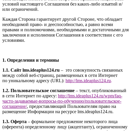
условий настоящего Соглашения без каких-либо изъятий и/
или ограничений.
Каждая Сторона гарантирует другой Стороне, что обладает
необходимой право- и дееспособностью, а равно всеми
правами и полномочиями, необходимыми и достаточными для
заключения и исполнения Соглашения в соответствии с его
условиями.
1. Определения и термины
1.1. Сайт l
ms.ideaplus124.ru
– это совокупность связанных
между собой веб-страниц, размещенных в сети Интернет
по уникальному адресу (URL):
http://l
ms.ideaplus124.ru
.
1.2. Пользовательское соглашение
– текст, опубликованный
в сети Интернет по адресу:
http://
l
ms.ideaplus124.ru
/wpm/faq-
часто-задаваемые-вопросы-по-обучению/
пользовательское-
соглашение
/
, предоставляющий Пользователям право на
размещение Информации на ресурсе l
ms.ideaplus124.ru
.
1.3. Оферта
– формальное предложение некоторого лица
(оферента) определенному лицу (акцептанту), ограниченному