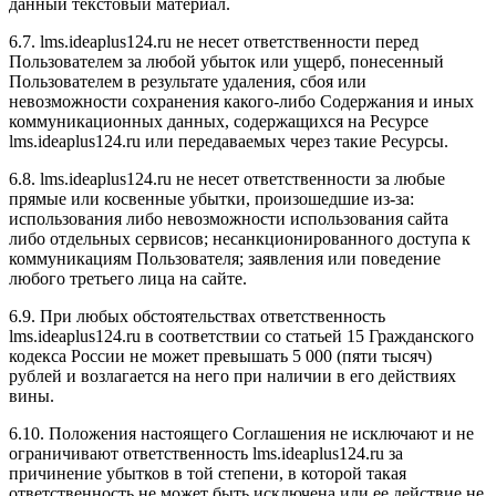
данный текстовый материал.
6.7. l
ms.ideaplus124.ru
не несет ответственности перед
Пользователем за любой убыток или ущерб, понесенный
Пользователем в результате удаления, сбоя или
невозможности сохранения какого-либо Содержания и иных
коммуникационных данных, содержащихся на Ресурсе
l
ms.ideaplus124.ru
или передаваемых через такие Ресурсы.
6.8. l
ms.ideaplus124.ru
не несет ответственности за любые
прямые или косвенные убытки, произошедшие из-за:
использования либо невозможности использования сайта
либо отдельных сервисов; несанкционированного доступа к
коммуникациям Пользователя; заявления или поведение
любого третьего лица на сайте.
6.9. При любых обстоятельствах ответственность
l
ms.ideaplus124.ru
в соответствии со статьей 15 Гражданского
кодекса России не может превышать 5 000 (пяти тысяч)
рублей и возлагается на него при наличии в его действиях
вины.
6.10. Положения настоящего Соглашения не исключают и не
ограничивают ответственность l
ms.ideaplus124.ru
за
причинение убытков в той степени, в которой такая
ответственность не может быть исключена или ее действие не