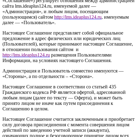
«Соглашение») регулирует отношения между администрацией
сайта l
ms.ideaplus124.ru
, именуемой далее —
«Администрация», и любым лицом, посещающим
(пользующимся) сайтом
http://
l
ms.ideaplus124.ru
, именуемым
далее — «Пользователь».
Настоящее Соглашение представляет собой официальное
предложение в адрес физических или юридических лиц
(Пользователей), которые принимают настоящее Соглашение,
в отношении пользования сайтом и
http://l
ms.ideaplus124.ru
размещения Пользователями
Информации, на условиях настоящего Соглашения.
Администрация и Пользователь совместно именуются —
«Стороны», а по отдельности – «Сторона».
Настоящее Соглашение в соответствии со статьей 435
Гражданского кодекса РФ является офертой, адресованной
любым лицам (далее по тексту — Оферта), и может быть
принято лицом не иначе как путем присоединения к
Соглашению в целом.
Настоящее Соглашение считается заключенным и приобретает
силу договора присоединения с момента совершения лицом
действий по заведению учетной записи (аккаунта),
означающих полное и безоговорочное принятие лицом всех