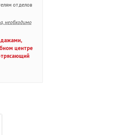
телям отделов
а, необходимо
одажами,
ебном центре
потрясающий