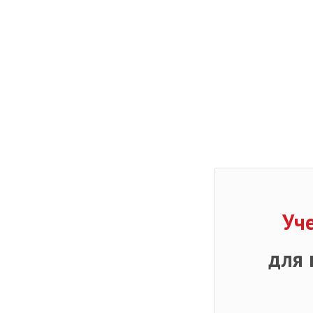
Уч
для 