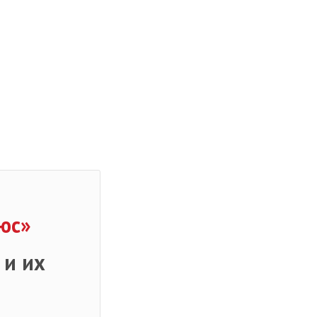
юс»
 и их