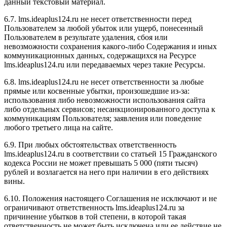
данный текстовый материал.
6.7. l
ms.ideaplus124.ru
не несет ответственности перед
Пользователем за любой убыток или ущерб, понесенный
Пользователем в результате удаления, сбоя или
невозможности сохранения какого-либо Содержания и иных
коммуникационных данных, содержащихся на Ресурсе
l
ms.ideaplus124.ru
или передаваемых через такие Ресурсы.
6.8. l
ms.ideaplus124.ru
не несет ответственности за любые
прямые или косвенные убытки, произошедшие из-за:
использования либо невозможности использования сайта
либо отдельных сервисов; несанкционированного доступа к
коммуникациям Пользователя; заявления или поведение
любого третьего лица на сайте.
6.9. При любых обстоятельствах ответственность
l
ms.ideaplus124.ru
в соответствии со статьей 15 Гражданского
кодекса России не может превышать 5 000 (пяти тысяч)
рублей и возлагается на него при наличии в его действиях
вины.
6.10. Положения настоящего Соглашения не исключают и не
ограничивают ответственность l
ms.ideaplus124.ru
за
причинение убытков в той степени, в которой такая
ответственность не может быть исключена или ее действие не