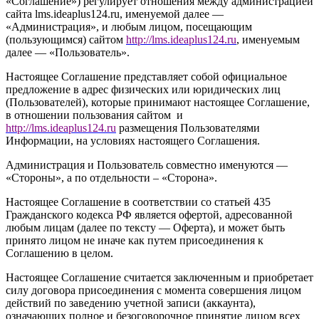
«Соглашение») регулирует отношения между администрацией
сайта l
ms.ideaplus124.ru
, именуемой далее —
«Администрация», и любым лицом, посещающим
(пользующимся) сайтом
http://
l
ms.ideaplus124.ru
, именуемым
далее — «Пользователь».
Настоящее Соглашение представляет собой официальное
предложение в адрес физических или юридических лиц
(Пользователей), которые принимают настоящее Соглашение,
в отношении пользования сайтом и
http://l
ms.ideaplus124.ru
размещения Пользователями
Информации, на условиях настоящего Соглашения.
Администрация и Пользователь совместно именуются —
«Стороны», а по отдельности – «Сторона».
Настоящее Соглашение в соответствии со статьей 435
Гражданского кодекса РФ является офертой, адресованной
любым лицам (далее по тексту — Оферта), и может быть
принято лицом не иначе как путем присоединения к
Соглашению в целом.
Настоящее Соглашение считается заключенным и приобретает
силу договора присоединения с момента совершения лицом
действий по заведению учетной записи (аккаунта),
означающих полное и безоговорочное принятие лицом всех