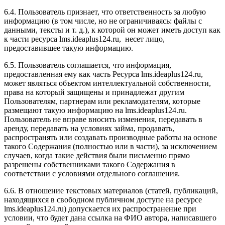
6.4. Пользователь признает, что ответственность за любую
информацию (в том числе, но не ограничиваясь: файлы с
данными, тексты и т. д.), к которой он может иметь доступ как
к части ресурса l
ms.ideaplus124.ru
, несет лицо,
предоставившее такую информацию.
6.5. Пользователь соглашается, что информация,
предоставленная ему как часть Ресурса l
ms.ideaplus124.ru
,
может являться объектом интеллектуальной собственности,
права на который защищены и принадлежат другим
Пользователям, партнерам или рекламодателям, которые
размещают такую информацию на l
ms.ideaplus124.ru
.
Пользователь не вправе вносить изменения, передавать в
аренду, передавать на условиях займа, продавать,
распространять или создавать производные работы на основе
такого Содержания (полностью или в части), за исключением
случаев, когда такие действия были письменно прямо
разрешены собственниками такого Содержания в
соответствии с условиями отдельного соглашения.
6.6. В отношение текстовых материалов (статей, публикаций,
находящихся в свободном публичном доступе на ресурсе
l
ms.ideaplus124.ru
) допускается их распространение при
условии, что будет дана ссылка на ФИО автора, написавшего