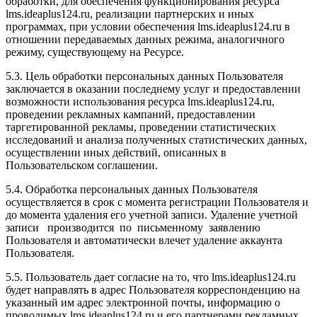
обработки, для обеспечения функционирования ресурса
l
ms.ideaplus124.ru
, реализации партнерских и иных
программах, при условии обеспечения l
ms.ideaplus124.ru
в
отношении передаваемых данных режима, аналогичного
режиму, существующему на Ресурсе.
5.3. Цель обработки персональных данных Пользователя
заключается в оказании последнему услуг и предоставлении
возможности использования ресурса l
ms.ideaplus124.ru
,
проведении рекламных кампаний, предоставлении
таргетированной рекламы, проведении статистических
исследований и анализа полученных статистических данных,
осуществлении иных действий, описанных в
Пользовательском соглашении.
5.4. Обработка персональных данных Пользователя
осуществляется в срок с момента регистрации Пользователя и
до момента удаления его учетной записи. Удаление учетной
записи производится по письменному заявлению
Пользователя и автоматически влечет удаление аккаунта
Пользователя.
5.5. Пользователь дает согласие на то, что l
ms.ideaplus124.ru
будет направлять в адрес Пользователя корреспонденцию на
указанный им адрес электронной почты, информацию о
проводимых l
ms.ideaplus124.ru
и его партнерами рекламных