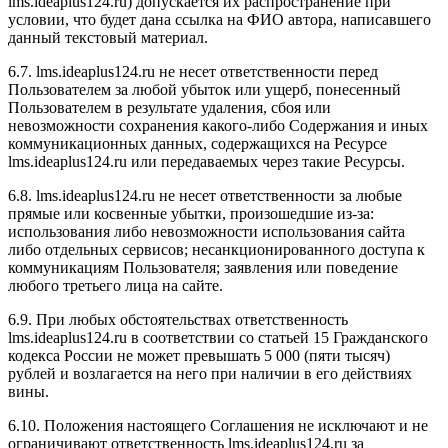
l
ms.ideaplus124.ru
) допускается их распространение при
условии, что будет дана ссылка на ФИО автора, написавшего
данный текстовый материал.
6.7. l
ms.ideaplus124.ru
не несет ответственности перед
Пользователем за любой убыток или ущерб, понесенный
Пользователем в результате удаления, сбоя или
невозможности сохранения какого-либо Содержания и иных
коммуникационных данных, содержащихся на Ресурсе
l
ms.ideaplus124.ru
или передаваемых через такие Ресурсы.
6.8. l
ms.ideaplus124.ru
не несет ответственности за любые
прямые или косвенные убытки, произошедшие из-за:
использования либо невозможности использования сайта
либо отдельных сервисов; несанкционированного доступа к
коммуникациям Пользователя; заявления или поведение
любого третьего лица на сайте.
6.9. При любых обстоятельствах ответственность
l
ms.ideaplus124.ru
в соответствии со статьей 15 Гражданского
кодекса России не может превышать 5 000 (пяти тысяч)
рублей и возлагается на него при наличии в его действиях
вины.
6.10. Положения настоящего Соглашения не исключают и не
ограничивают ответственность l
ms.ideaplus124.ru
за