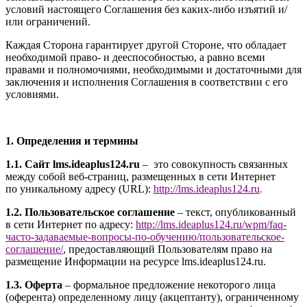
условий настоящего Соглашения без каких-либо изъятий и/
или ограничений.
Каждая Сторона гарантирует другой Стороне, что обладает
необходимой право- и дееспособностью, а равно всеми
правами и полномочиями, необходимыми и достаточными для
заключения и исполнения Соглашения в соответствии с его
условиями.
1. Определения и термины
1.1. Сайт l
ms.ideaplus124.ru
– это совокупность связанных
между собой веб-страниц, размещенных в сети Интернет
по уникальному адресу (URL):
http://l
ms.ideaplus124.ru
.
1.2. Пользовательское соглашение
– текст, опубликованный
в сети Интернет по адресу:
http://
l
ms.ideaplus124.ru
/wpm/faq-
часто-задаваемые-вопросы-по-обучению/
пользовательское-
соглашение
/
, предоставляющий Пользователям право на
размещение Информации на ресурсе l
ms.ideaplus124.ru
.
1.3. Оферта
– формальное предложение некоторого лица
(оферента) определенному лицу (акцептанту), ограниченному