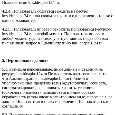
Пользователю l
ms.ideaplus124.ru
.
4.2.4. Пользователь обязуется заходить на ресурс
l
ms.ideaplus124.ru
под своим аккаунтом одновременно только с
одного компьютера.
4.2.5. Пользователь вправе прекратить пользоваться Ресурсом
l
ms.ideaplus124.ru
в любой момент. Пользователь вправе в
любой момент удалить свою учетную запись, подав об этом
письменный запрос в Администрацию l
ms.ideaplus124.ru
.
5. Персональные данные
5.1. Размещая персональные, иные данные и сведения на
ресурсе l
ms.ideaplus124.ru
Пользователь дает согласие на то,
что Администрация l
ms.ideaplus124.ru
(и/или его
уполномоченные представители) будут получать, собирать,
систематизировать, накапливать, хранить, уточнять
(обновлять, изменять), использовать и иным образом
обрабатывать (в том числе в электронном виде) персональные
данные Пользователя в целях исполнения Пользовательского
соглашения.
5.2. Пользователь соглашается на передачу третьим лицам