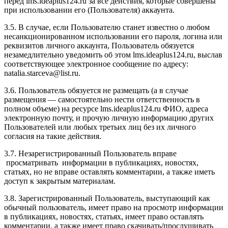
перед l
ms.ideaplus124.ru
за все действия, которые совершены
при использовании его (Пользователя) аккаунта.
3.5. В случае, если Пользователю станет известно о любом
несанкционированном использовании его пароля, логина или
реквизитов личного аккаунта, Пользователь обязуется
незамедлительно уведомить об этом l
ms.ideaplus124.ru
, выслав
соответствующее электронное сообщение по адресу:
natalia.starceva@list.ru.
3.6. Пользователь обязуется не размещать (а в случае
размещения — самостоятельно нести ответственность в
полном объеме) на ресурсе l
ms.ideaplus124.ru
ФИО, адреса
электронную почту, и прочую личную информацию других
Пользователей или любых третьих лиц без их личного
согласия на такие действия.
3.7. Незарегистрированный Пользователь вправе
просматривать информации в публикациях, новостях,
статьях, но не вправе оставлять комментарии, а также иметь
доступ к закрытым материалам.
3.8. Зарегистрированный Пользователь, выступающий как
обычный пользователь, имеет право на просмотр информации
в публикациях, новостях, статьях, имеет право оставлять
комментарии, а также имеет право скачивать/прослушивать