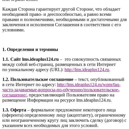
Каждая Сторона гарантирует другой Стороне, что обладает
необходимой право- и дееспособностью, а равно всеми
правами и полномочиями, необходимыми и достаточными для
заключения и исполнения Соглашения в соответствии с его
условиями.
1. Определения и термины
1.1. Сайт l
ms.ideaplus124.ru
– это совокупность связанных
между собой веб-страниц, размещенных в сети Интернет
по уникальному адресу (URL):
http://l
ms.ideaplus124.ru
.
1.2. Пользовательское соглашение
– текст, опубликованный
в сети Интернет по адресу:
http://
l
ms.ideaplus124.ru
/wpm/faq-
часто-задаваемые-вопросы-по-обучению/
пользовательское-
соглашение
/
, предоставляющий Пользователям право на
размещение Информации на ресурсе l
ms.ideaplus124.ru
.
1.3. Оферта
– формальное предложение некоторого лица
(оферента) определенному лицу (акцептанту), ограниченному
или неограниченному кругу лиц заключить сделку (договор) с
указанием всех необходимых для этого условий.