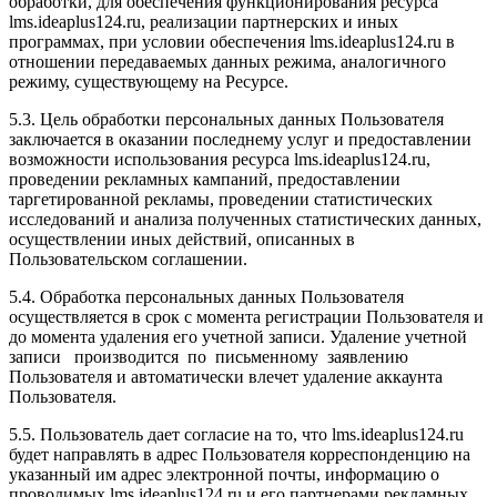
обработки, для обеспечения функционирования ресурса
l
ms.ideaplus124.ru
, реализации партнерских и иных
программах, при условии обеспечения l
ms.ideaplus124.ru
в
отношении передаваемых данных режима, аналогичного
режиму, существующему на Ресурсе.
5.3. Цель обработки персональных данных Пользователя
заключается в оказании последнему услуг и предоставлении
возможности использования ресурса l
ms.ideaplus124.ru
,
проведении рекламных кампаний, предоставлении
таргетированной рекламы, проведении статистических
исследований и анализа полученных статистических данных,
осуществлении иных действий, описанных в
Пользовательском соглашении.
5.4. Обработка персональных данных Пользователя
осуществляется в срок с момента регистрации Пользователя и
до момента удаления его учетной записи. Удаление учетной
записи производится по письменному заявлению
Пользователя и автоматически влечет удаление аккаунта
Пользователя.
5.5. Пользователь дает согласие на то, что l
ms.ideaplus124.ru
будет направлять в адрес Пользователя корреспонденцию на
указанный им адрес электронной почты, информацию о
проводимых l
ms.ideaplus124.ru
и его партнерами рекламных