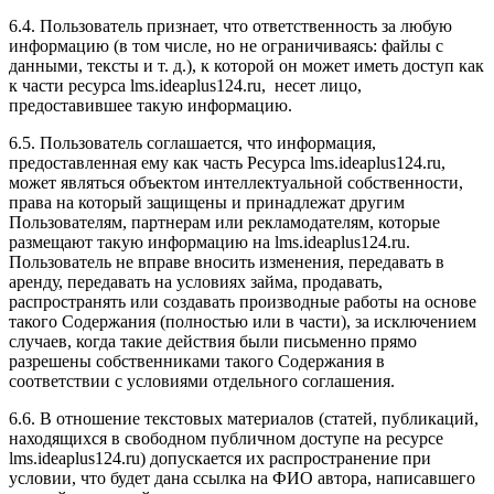
6.4. Пользователь признает, что ответственность за любую
информацию (в том числе, но не ограничиваясь: файлы с
данными, тексты и т. д.), к которой он может иметь доступ как
к части ресурса l
ms.ideaplus124.ru
, несет лицо,
предоставившее такую информацию.
6.5. Пользователь соглашается, что информация,
предоставленная ему как часть Ресурса l
ms.ideaplus124.ru
,
может являться объектом интеллектуальной собственности,
права на который защищены и принадлежат другим
Пользователям, партнерам или рекламодателям, которые
размещают такую информацию на l
ms.ideaplus124.ru
.
Пользователь не вправе вносить изменения, передавать в
аренду, передавать на условиях займа, продавать,
распространять или создавать производные работы на основе
такого Содержания (полностью или в части), за исключением
случаев, когда такие действия были письменно прямо
разрешены собственниками такого Содержания в
соответствии с условиями отдельного соглашения.
6.6. В отношение текстовых материалов (статей, публикаций,
находящихся в свободном публичном доступе на ресурсе
l
ms.ideaplus124.ru
) допускается их распространение при
условии, что будет дана ссылка на ФИО автора, написавшего