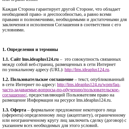
Каждая Сторона гарантирует другой Стороне, что обладает
необходимой право- и дееспособностью, а равно всеми
правами и полномочиями, необходимыми и достаточными для
заключения и исполнения Соглашения в соответствии с его
условиями.
1. Определения и термины
1.1. Сайт l
ms.ideaplus124.ru
– это совокупность связанных
между собой веб-страниц, размещенных в сети Интернет
по уникальному адресу (URL):
http://l
ms.ideaplus124.ru
.
1.2. Пользовательское соглашение
– текст, опубликованный
в сети Интернет по адресу:
http://
l
ms.ideaplus124.ru
/wpm/faq-
часто-задаваемые-вопросы-по-обучению/
пользовательское-
соглашение
/
, предоставляющий Пользователям право на
размещение Информации на ресурсе l
ms.ideaplus124.ru
.
1.3. Оферта
– формальное предложение некоторого лица
(оферента) определенному лицу (акцептанту), ограниченному
или неограниченному кругу лиц заключить сделку (договор) с
указанием всех необходимых для этого условий.