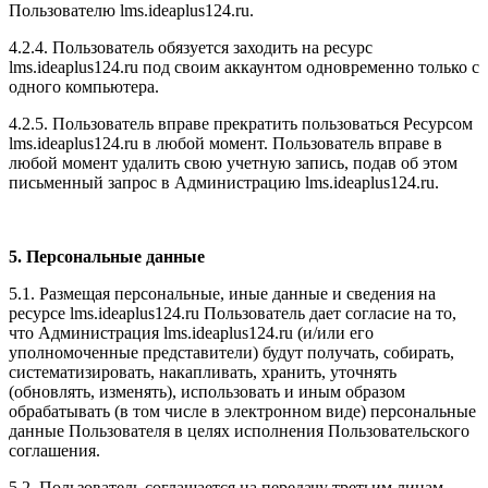
Пользователю l
ms.ideaplus124.ru
.
4.2.4. Пользователь обязуется заходить на ресурс
l
ms.ideaplus124.ru
под своим аккаунтом одновременно только с
одного компьютера.
4.2.5. Пользователь вправе прекратить пользоваться Ресурсом
l
ms.ideaplus124.ru
в любой момент. Пользователь вправе в
любой момент удалить свою учетную запись, подав об этом
письменный запрос в Администрацию l
ms.ideaplus124.ru
.
5. Персональные данные
5.1. Размещая персональные, иные данные и сведения на
ресурсе l
ms.ideaplus124.ru
Пользователь дает согласие на то,
что Администрация l
ms.ideaplus124.ru
(и/или его
уполномоченные представители) будут получать, собирать,
систематизировать, накапливать, хранить, уточнять
(обновлять, изменять), использовать и иным образом
обрабатывать (в том числе в электронном виде) персональные
данные Пользователя в целях исполнения Пользовательского
соглашения.
5.2. Пользователь соглашается на передачу третьим лицам