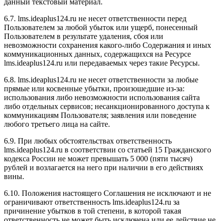
данный текстовый материал.
6.7. l
ms.ideaplus124.ru
не несет ответственности перед
Пользователем за любой убыток или ущерб, понесенный
Пользователем в результате удаления, сбоя или
невозможности сохранения какого-либо Содержания и иных
коммуникационных данных, содержащихся на Ресурсе
l
ms.ideaplus124.ru
или передаваемых через такие Ресурсы.
6.8. l
ms.ideaplus124.ru
не несет ответственности за любые
прямые или косвенные убытки, произошедшие из-за:
использования либо невозможности использования сайта
либо отдельных сервисов; несанкционированного доступа к
коммуникациям Пользователя; заявления или поведение
любого третьего лица на сайте.
6.9. При любых обстоятельствах ответственность
l
ms.ideaplus124.ru
в соответствии со статьей 15 Гражданского
кодекса России не может превышать 5 000 (пяти тысяч)
рублей и возлагается на него при наличии в его действиях
вины.
6.10. Положения настоящего Соглашения не исключают и не
ограничивают ответственность l
ms.ideaplus124.ru
за
причинение убытков в той степени, в которой такая
ответственность не может быть исключена или ее действие не