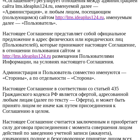
«Соглашение») регулирует отношения между администрацией
сайта l
ms.ideaplus124.ru
, именуемой далее —
«Администрация», и любым лицом, посещающим
(пользующимся) сайтом
http://
l
ms.ideaplus124.ru
, именуемым
далее — «Пользователь».
Настоящее Соглашение представляет собой официальное
предложение в адрес физических или юридических лиц
(Пользователей), которые принимают настоящее Соглашение,
в отношении пользования сайтом и
http://l
ms.ideaplus124.ru
размещения Пользователями
Информации, на условиях настоящего Соглашения.
Администрация и Пользователь совместно именуются —
«Стороны», а по отдельности – «Сторона».
Настоящее Соглашение в соответствии со статьей 435
Гражданского кодекса РФ является офертой, адресованной
любым лицам (далее по тексту — Оферта), и может быть
принято лицом не иначе как путем присоединения к
Соглашению в целом.
Настоящее Соглашение считается заключенным и приобретает
силу договора присоединения с момента совершения лицом
действий по заведению учетной записи (аккаунта),
означающих полное и безоговорочное принятие лицом всех