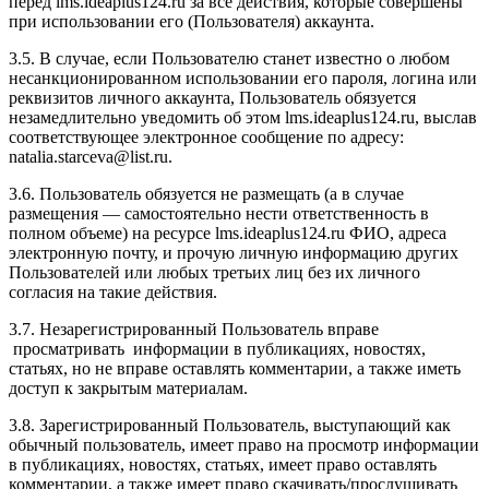
перед l
ms.ideaplus124.ru
за все действия, которые совершены
при использовании его (Пользователя) аккаунта.
3.5. В случае, если Пользователю станет известно о любом
несанкционированном использовании его пароля, логина или
реквизитов личного аккаунта, Пользователь обязуется
незамедлительно уведомить об этом l
ms.ideaplus124.ru
, выслав
соответствующее электронное сообщение по адресу:
natalia.starceva@list.ru.
3.6. Пользователь обязуется не размещать (а в случае
размещения — самостоятельно нести ответственность в
полном объеме) на ресурсе l
ms.ideaplus124.ru
ФИО, адреса
электронную почту, и прочую личную информацию других
Пользователей или любых третьих лиц без их личного
согласия на такие действия.
3.7. Незарегистрированный Пользователь вправе
просматривать информации в публикациях, новостях,
статьях, но не вправе оставлять комментарии, а также иметь
доступ к закрытым материалам.
3.8. Зарегистрированный Пользователь, выступающий как
обычный пользователь, имеет право на просмотр информации
в публикациях, новостях, статьях, имеет право оставлять
комментарии, а также имеет право скачивать/прослушивать