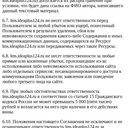
l
ms.ideaplus124.ru
) допускается их распространение при
условии, что будет дана ссылка на ФИО автора, написавшего
данный текстовый материал.
6.7. l
ms.ideaplus124.ru
не несет ответственности перед
Пользователем за любой убыток или ущерб, понесенный
Пользователем в результате удаления, сбоя или
невозможности сохранения какого-либо Содержания и иных
коммуникационных данных, содержащихся на Ресурсе
l
ms.ideaplus124.ru
или передаваемых через такие Ресурсы.
6.8. l
ms.ideaplus124.ru
не несет ответственности за любые
прямые или косвенные убытки, произошедшие из-за:
использования либо невозможности использования сайта
либо отдельных сервисов; несанкционированного доступа к
коммуникациям Пользователя; заявления или поведение
любого третьего лица на сайте.
6.9. При любых обстоятельствах ответственность
l
ms.ideaplus124.ru
в соответствии со статьей 15 Гражданского
кодекса России не может превышать 5 000 (пяти тысяч)
рублей и возлагается на него при наличии в его действиях
вины.
6.10. Положения настоящего Соглашения не исключают и не
ограничивают ответственность l
ms.ideaplus124.ru
за