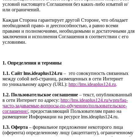
условий настоящего Соглашения без каких-либо изъятий и/
или ограничений.
Каждая Сторона гарантирует другой Стороне, что обладает
необходимой право- и дееспособностью, а равно всеми
правами и полномочиями, необходимыми и достаточными для
заключения и исполнения Соглашения в соответствии с его
условиями.
1. Определения и термины
1.1. Сайт l
ms.ideaplus124.ru
– это совокупность связанных
между собой веб-страниц, размещенных в сети Интернет
по уникальному адресу (URL):
http://l
ms.ideaplus124.ru
.
1.2. Пользовательское соглашение
– текст, опубликованный
в сети Интернет по адресу:
http://
l
ms.ideaplus124.ru
/wpm/faq-
часто-задаваемые-вопросы-по-обучению/
пользовательское-
соглашение
/
, предоставляющий Пользователям право на
размещение Информации на ресурсе l
ms.ideaplus124.ru
.
1.3. Оферта
– формальное предложение некоторого лица
(оферента) определенному лицу (акцептанту), ограниченному