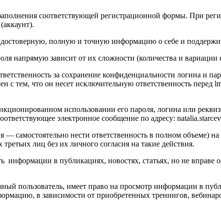
м заполнения соответствующей регистрационной формы. При реги
(аккаунт).
ме достоверную, полную и точную информацию о себе и поддержи
пароля напрямую зависит от их сложности (количества и вариации 
т ответственность за сохранение конфиденциальности логина и п
сен с тем, что он несет исключительную ответственность перед l
m
санкционированном использовании его пароля, логина или реквиз
соответствующее электронное сообщение по адресу: natalia.starceva
ия — самостоятельно нести ответственность в полном объеме) на 
етьих лиц без их личного согласия на такие действия.
 информации в публикациях, новостях, статьях, но не вправе о
ый пользователь, имеет право на просмотр информации в публик
ормацию, в зависимости от приобретенных тренингов, вебинаров