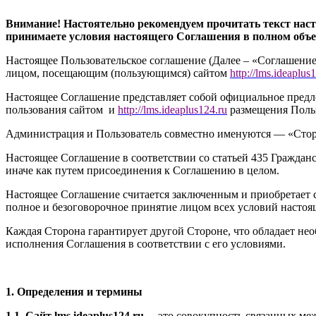
Внимание! Настоятельно рекомендуем прочитать текст нас
принимаете условия настоящего Соглашения в полном объ
Настоящее Пользовательское соглашение (Далее – «Соглашение
лицом, посещающим (пользующимся) сайтом
http://
l
ms.ideaplus1
Настоящее Соглашение представляет собой официальное предл
пользования сайтом и
http://l
ms.ideaplus124.ru
размещения Поль
Администрация и Пользователь совместно именуются — «Сторо
Настоящее Соглашение в соответствии со статьей 435 Гражданс
иначе как путем присоединения к Соглашению в целом.
Настоящее Соглашение считается заключенным и приобретает с
полное и безоговорочное принятие лицом всех условий настоя
Каждая Сторона гарантирует другой Стороне, что обладает не
исполнения Соглашения в соответствии с его условиями.
1. Определения и термины
1.1. Сайт l
ms.ideaplus124.ru
– это совокупность связанных меж