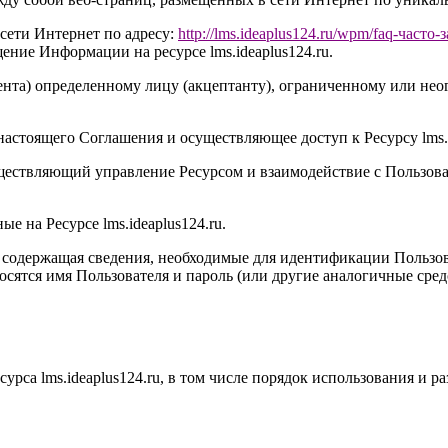
сети Интернет по адресу:
http://
l
ms.ideaplus124.ru
/wpm/faq-часто-
щение Информации на ресурсе l
ms.ideaplus124.ru
.
нта) определенному лицу (акцептанту), ограниченному или неог
настоящего Соглашения и осуществляющее доступ к Ресурсу l
ms.
ществляющий управление Ресурсом и взаимодействие с Пользова
ые на Ресурсе l
ms.ideaplus124.ru
.
, содержащая сведения, необходимые для идентификации Пользов
носятся имя Пользователя и пароль (или другие аналогичные сре
сурса l
ms.ideaplus124.ru
, в том числе порядок использования и 