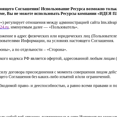
тоящего Соглашения! Использование Ресурса возможно тольк
еме, Вы не можете использовать Ресурсы компании «ИДЕЯ 
») регулирует отношения между администрацией сайта l
ms.ideap
24.ru
, именуемым далее — «Пользователь».
ожение в адрес физических или юридических лиц (Пользовател
зователями Информации, на условиях настоящего Соглашения.
ны», а по отдельности – «Сторона».
кого кодекса РФ является офертой, адресованной любым лицам (
илу договора присоединения с момента совершения лицом дейст
щего Соглашения без каких-либо изъятий и/или ограничений.
обходимой право- и дееспособностью, а равно всеми правами и
ду собой веб-страниц, размещенных в сети Интернет по уникал