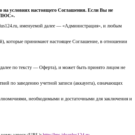
о на условиях настоящего Соглашения. Если Вы не
ПЛЮС».
lus124.ru
, именуемой далее — «Администрация», и любым
ей), которые принимают настоящее Соглашение, в отношении
далее по тексту — Оферта), и может быть принято лицом не
вий по заведению учетной записи (аккаунта), означающих
 полномочиями, необходимыми и достаточными для заключения и
ьному адресу (URL):
http://l
ms.ideaplus124.ru
.