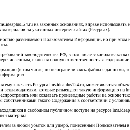
ms.ideaplus124.ru
на законных основаниях, вправе использовать е
атериалов на указанных интернет-сайтах (Ресурсах).
тностью размещаемой Пользователем Информации, но при этом н
рты.
требований законодательства РФ, в том числе законодательства 
 перечисленным, включая полную ответственность за содержание
рмацию (в том числе, но не ограничиваясь: файлы с данными, текс
 информацию.
я ему как часть Ресурса l
ms.ideaplus124.ru
, может являться объе
и рекламодателям, которые размещают такую информацию на l
m
, распространять или создавать производные работы на основе та
ны собственниками такого Содержания в соответствии с условия
находящихся в свободном публичном доступе на ресурсе l
ms.ideap
вый материал.
телем за любой убыток или ущерб, понесенный Пользователем в 