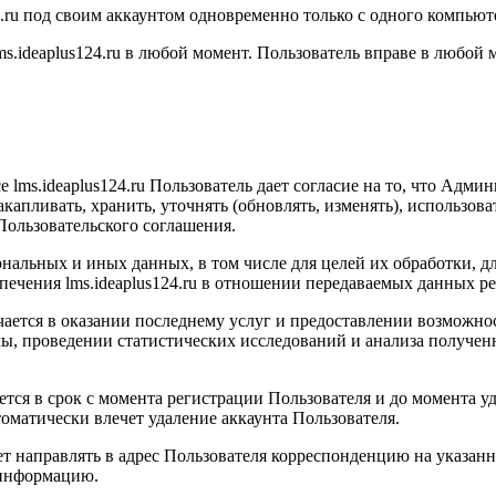
.ru
под своим аккаунтом одновременно только с одного компьют
ms.ideaplus124.ru
в любой момент. Пользователь вправе в любой м
е l
ms.ideaplus124.ru
Пользователь дает согласие на то, что Админ
акапливать, хранить, уточнять (обновлять, изменять), использов
Пользовательского соглашения.
сональных и иных данных, в том числе для целей их обработки, 
печения l
ms.ideaplus124.ru
в отношении передаваемых данных ре
ается в оказании последнему услуг и предоставлении возможнос
ы, проведении статистических исследований и анализа получен
тся в срок с момента регистрации Пользователя и до момента у
матически влечет удаление аккаунта Пользователя.
ет направлять в адрес Пользователя корреспонденцию на указа
 информацию.