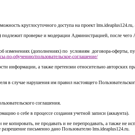
можность круглосуточного доступа на проект l
ms.ideaplus124.ru
,
) подлежит проверке и модерации Администрацией, после чего
 об изменениях (дополнениях) по условиям договора-оферты, п
осы-по-обучению/
пользовательское-соглашение
/
ности информации, а также претензии относительно авторских 
теля в случае нарушения им правил настоящего Пользовательског
ользовательского соглашения.
мацию о себе в процессе создания учетной записи (аккаунта).
 и не копировать, не продавать и не перепродавать, а также не 
кое разрешение письменно дано Пользователю l
ms.ideaplus124.ru
.