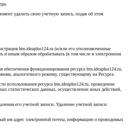
ера.
омент удалить свою учетную запись, подав об этом
истрация l
ms.ideaplus124.ru
(и/или его уполномоченные
ать и иным образом обрабатывать (в том числе в электронном
для обеспечения функционирования ресурса l
ms.ideaplus124.ru
,
жима, аналогичного режиму, существующему на Ресурсе.
ти использования ресурса l
ms.ideaplus124.ru
, проведении
ных статистических данных, осуществлении иных действий,
даления его учетной записи. Удаление учетной записи
нный им адрес электронной почты, информацию о проводимых