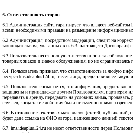
6. Ответственность сторон
6.1 Администрация сайта гарантирует, что владеет веб-сайтом l
всеми необходимыми правами на размещение информационных м
6.2 Администрация, посредством модерации, следит на коррек
законодательства, указанных в п. 6.3. настоящего Договора-офе
6.3 Пользователь несет полную ответственность за соблюдение 
товарных знаков и знаков обслуживания, но не ограничиваясь
6.4. Пользователь признает, что ответственность за любую инфо
ресурса l
ms.ideaplus124.ru
, несет лицо, предоставившее такую
6.5. Пользователь соглашается, что информация, предоставленна
защищены и принадлежат другим Пользователям, партнерам ил
передавать в аренду, передавать на условиях займа, продавать
случаев, когда такие действия были письменно прямо разреше
6.6. В отношение текстовых материалов (статей, публикаций, 
будет дана ссылка на ФИО автора, написавшего данный тексто
6.7. l
ms.ideaplus124.ru
не несет ответственности перед Пользова