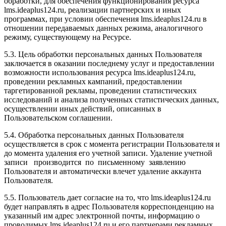
обработки, для обеспечения функционирования ресурса
l
ms.ideaplus124.ru
, реализации партнерских и иных
программах, при условии обеспечения l
ms.ideaplus124.ru
в
отношении передаваемых данных режима, аналогичного
режиму, существующему на Ресурсе.
5.3. Цель обработки персональных данных Пользователя
заключается в оказании последнему услуг и предоставлении
возможности использования ресурса l
ms.ideaplus124.ru
,
проведении рекламных кампаний, предоставлении
таргетированной рекламы, проведении статистических
исследований и анализа полученных статистических данных,
осуществлении иных действий, описанных в
Пользовательском соглашении.
5.4. Обработка персональных данных Пользователя
осуществляется в срок с момента регистрации Пользователя и
до момента удаления его учетной записи. Удаление учетной
записи производится по письменному заявлению
Пользователя и автоматически влечет удаление аккаунта
Пользователя.
5.5. Пользователь дает согласие на то, что l
ms.ideaplus124.ru
будет направлять в адрес Пользователя корреспонденцию на
указанный им адрес электронной почты, информацию о
проводимых l
ms.ideaplus124.ru
и его партнерами рекламных