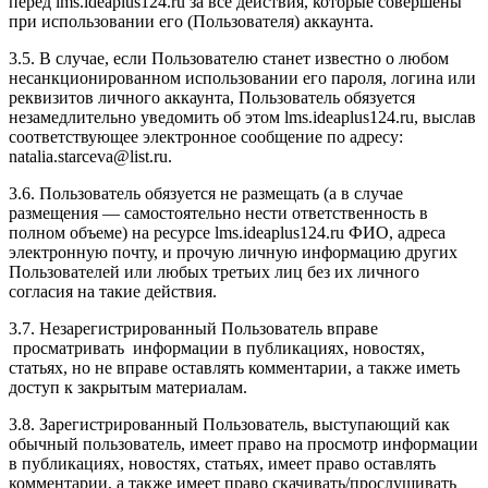
перед l
ms.ideaplus124.ru
за все действия, которые совершены
при использовании его (Пользователя) аккаунта.
3.5. В случае, если Пользователю станет известно о любом
несанкционированном использовании его пароля, логина или
реквизитов личного аккаунта, Пользователь обязуется
незамедлительно уведомить об этом l
ms.ideaplus124.ru
, выслав
соответствующее электронное сообщение по адресу:
natalia.starceva@list.ru.
3.6. Пользователь обязуется не размещать (а в случае
размещения — самостоятельно нести ответственность в
полном объеме) на ресурсе l
ms.ideaplus124.ru
ФИО, адреса
электронную почту, и прочую личную информацию других
Пользователей или любых третьих лиц без их личного
согласия на такие действия.
3.7. Незарегистрированный Пользователь вправе
просматривать информации в публикациях, новостях,
статьях, но не вправе оставлять комментарии, а также иметь
доступ к закрытым материалам.
3.8. Зарегистрированный Пользователь, выступающий как
обычный пользователь, имеет право на просмотр информации
в публикациях, новостях, статьях, имеет право оставлять
комментарии, а также имеет право скачивать/прослушивать