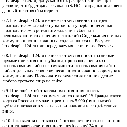
l
ms.ideaplus124.ru
) допускается их распространение при
условии, что будет дана ссылка на ФИО автора, написавшего
данный текстовый материал.
6.7. l
ms.ideaplus124.ru
не несет ответственности перед
Пользователем за любой убыток или ущерб, понесенный
Пользователем в результате удаления, сбоя или
невозможности сохранения какого-либо Содержания и иных
коммуникационных данных, содержащихся на Ресурсе
l
ms.ideaplus124.ru
или передаваемых через такие Ресурсы.
6.8. l
ms.ideaplus124.ru
не несет ответственности за любые
прямые или косвенные убытки, произошедшие из-за:
использования либо невозможности использования сайта
либо отдельных сервисов; несанкционированного доступа к
коммуникациям Пользователя; заявления или поведение
любого третьего лица на сайте.
6.9. При любых обстоятельствах ответственность
l
ms.ideaplus124.ru
в соответствии со статьей 15 Гражданского
кодекса России не может превышать 5 000 (пяти тысяч)
рублей и возлагается на него при наличии в его действиях
вины.
6.10. Положения настоящего Соглашения не исключают и не
ограничивают ответственность l
ms.ideaplus124.ru
за