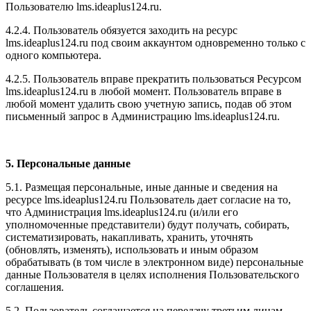
Пользователю l
ms.ideaplus124.ru
.
4.2.4. Пользователь обязуется заходить на ресурс
l
ms.ideaplus124.ru
под своим аккаунтом одновременно только с
одного компьютера.
4.2.5. Пользователь вправе прекратить пользоваться Ресурсом
l
ms.ideaplus124.ru
в любой момент. Пользователь вправе в
любой момент удалить свою учетную запись, подав об этом
письменный запрос в Администрацию l
ms.ideaplus124.ru
.
5. Персональные данные
5.1. Размещая персональные, иные данные и сведения на
ресурсе l
ms.ideaplus124.ru
Пользователь дает согласие на то,
что Администрация l
ms.ideaplus124.ru
(и/или его
уполномоченные представители) будут получать, собирать,
систематизировать, накапливать, хранить, уточнять
(обновлять, изменять), использовать и иным образом
обрабатывать (в том числе в электронном виде) персональные
данные Пользователя в целях исполнения Пользовательского
соглашения.
5.2. Пользователь соглашается на передачу третьим лицам