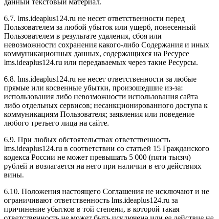
данный текстовый материал.
6.7. l
ms.ideaplus124.ru
не несет ответственности перед
Пользователем за любой убыток или ущерб, понесенный
Пользователем в результате удаления, сбоя или
невозможности сохранения какого-либо Содержания и иных
коммуникационных данных, содержащихся на Ресурсе
l
ms.ideaplus124.ru
или передаваемых через такие Ресурсы.
6.8. l
ms.ideaplus124.ru
не несет ответственности за любые
прямые или косвенные убытки, произошедшие из-за:
использования либо невозможности использования сайта
либо отдельных сервисов; несанкционированного доступа к
коммуникациям Пользователя; заявления или поведение
любого третьего лица на сайте.
6.9. При любых обстоятельствах ответственность
l
ms.ideaplus124.ru
в соответствии со статьей 15 Гражданского
кодекса России не может превышать 5 000 (пяти тысяч)
рублей и возлагается на него при наличии в его действиях
вины.
6.10. Положения настоящего Соглашения не исключают и не
ограничивают ответственность l
ms.ideaplus124.ru
за
причинение убытков в той степени, в которой такая
ответственность не может быть исключена или ее действие не