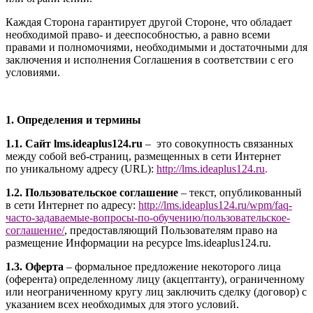
Каждая Сторона гарантирует другой Стороне, что обладает
необходимой право- и дееспособностью, а равно всеми
правами и полномочиями, необходимыми и достаточными для
заключения и исполнения Соглашения в соответствии с его
условиями.
1. Определения и термины
1.1. Сайт l
ms.ideaplus124.ru
– это совокупность связанных
между собой веб-страниц, размещенных в сети Интернет
по уникальному адресу (URL):
http://l
ms.ideaplus124.ru
.
1.2. Пользовательское соглашение
– текст, опубликованный
в сети Интернет по адресу:
http://
l
ms.ideaplus124.ru
/wpm/faq-
часто-задаваемые-вопросы-по-обучению/
пользовательское-
соглашение
/
, предоставляющий Пользователям право на
размещение Информации на ресурсе l
ms.ideaplus124.ru
.
1.3. Оферта
– формальное предложение некоторого лица
(оферента) определенному лицу (акцептанту), ограниченному
или неограниченному кругу лиц заключить сделку (договор) с
указанием всех необходимых для этого условий.