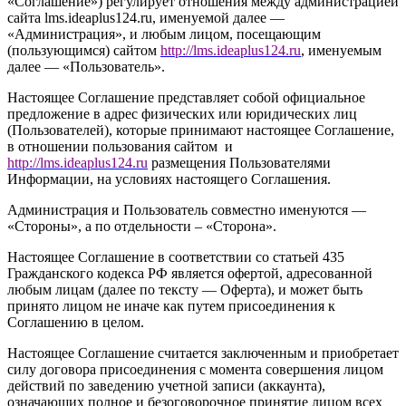
«Соглашение») регулирует отношения между администрацией
сайта l
ms.ideaplus124.ru
, именуемой далее —
«Администрация», и любым лицом, посещающим
(пользующимся) сайтом
http://
l
ms.ideaplus124.ru
, именуемым
далее — «Пользователь».
Настоящее Соглашение представляет собой официальное
предложение в адрес физических или юридических лиц
(Пользователей), которые принимают настоящее Соглашение,
в отношении пользования сайтом и
http://l
ms.ideaplus124.ru
размещения Пользователями
Информации, на условиях настоящего Соглашения.
Администрация и Пользователь совместно именуются —
«Стороны», а по отдельности – «Сторона».
Настоящее Соглашение в соответствии со статьей 435
Гражданского кодекса РФ является офертой, адресованной
любым лицам (далее по тексту — Оферта), и может быть
принято лицом не иначе как путем присоединения к
Соглашению в целом.
Настоящее Соглашение считается заключенным и приобретает
силу договора присоединения с момента совершения лицом
действий по заведению учетной записи (аккаунта),
означающих полное и безоговорочное принятие лицом всех