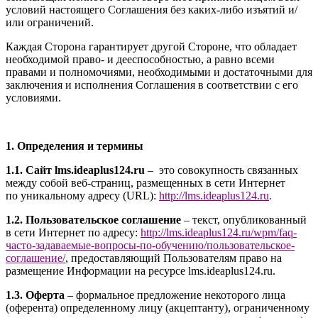
условий настоящего Соглашения без каких-либо изъятий и/
или ограничений.
Каждая Сторона гарантирует другой Стороне, что обладает
необходимой право- и дееспособностью, а равно всеми
правами и полномочиями, необходимыми и достаточными для
заключения и исполнения Соглашения в соответствии с его
условиями.
1. Определения и термины
1.1. Сайт l
ms.ideaplus124.ru
– это совокупность связанных
между собой веб-страниц, размещенных в сети Интернет
по уникальному адресу (URL):
http://l
ms.ideaplus124.ru
.
1.2. Пользовательское соглашение
– текст, опубликованный
в сети Интернет по адресу:
http://
l
ms.ideaplus124.ru
/wpm/faq-
часто-задаваемые-вопросы-по-обучению/
пользовательское-
соглашение
/
, предоставляющий Пользователям право на
размещение Информации на ресурсе l
ms.ideaplus124.ru
.
1.3. Оферта
– формальное предложение некоторого лица
(оферента) определенному лицу (акцептанту), ограниченному