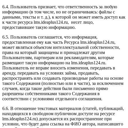
6.4. Пользователь признает, что ответственность за любую
информацию (в том числе, но не ограничиваясь: файлы с
данными, тексты и т. д.), к которой он может иметь доступ как
к части ресурса l
ms.ideaplus124.ru
, несет лицо,
предоставившее такую информацию.
6.5. Пользователь соглашается, что информация,
предоставленная ему как часть Ресурса l
ms.ideaplus124.ru
,
может являться объектом интеллектуальной собственности,
права на который защищены и принадлежат другим
Пользователям, партнерам или рекламодателям, которые
размещают такую информацию на l
ms.ideaplus124.ru
.
Пользователь не вправе вносить изменения, передавать в
аренду, передавать на условиях займа, продавать,
распространять или создавать производные работы на основе
такого Содержания (полностью или в части), за исключением
случаев, когда такие действия были письменно прямо
разрешены собственниками такого Содержания в
соответствии с условиями отдельного соглашения.
6.6. В отношение текстовых материалов (статей, публикаций,
находящихся в свободном публичном доступе на ресурсе
l
ms.ideaplus124.ru
) допускается их распространение при
условии, что будет дана ссылка на ФИО автора, написавшего