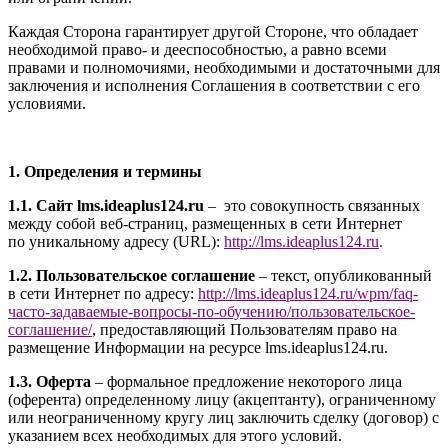
Каждая Сторона гарантирует другой Стороне, что обладает
необходимой право- и дееспособностью, а равно всеми
правами и полномочиями, необходимыми и достаточными для
заключения и исполнения Соглашения в соответствии с его
условиями.
1. Определения и термины
1.1. Сайт l
ms.ideaplus124.ru
– это совокупность связанных
между собой веб-страниц, размещенных в сети Интернет
по уникальному адресу (URL):
http://l
ms.ideaplus124.ru
.
1.2. Пользовательское соглашение
– текст, опубликованный
в сети Интернет по адресу:
http://
l
ms.ideaplus124.ru
/wpm/faq-
часто-задаваемые-вопросы-по-обучению/
пользовательское-
соглашение
/
, предоставляющий Пользователям право на
размещение Информации на ресурсе l
ms.ideaplus124.ru
.
1.3. Оферта
– формальное предложение некоторого лица
(оферента) определенному лицу (акцептанту), ограниченному
или неограниченному кругу лиц заключить сделку (договор) с
указанием всех необходимых для этого условий.