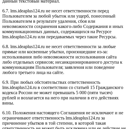
данный текстовый материал.
6.7. l
ms.ideaplus124.ru
не несет ответственности перед
Пользователем за любой убыток или ущерб, понесенный
Пользователем в результате удаления, сбоя или
невозможности сохранения какого-либо Содержания и иных
коммуникационных данных, содержащихся на Ресурсе
l
ms.ideaplus124.ru
или передаваемых через такие Ресурсы.
6.8. l
ms.ideaplus124.ru
не несет ответственности за любые
прямые или косвенные убытки, произошедшие из-за:
использования либо невозможности использования сайта
либо отдельных сервисов; несанкционированного доступа к
коммуникациям Пользователя; заявления или поведение
любого третьего лица на сайте.
6.9. При любых обстоятельствах ответственность
l
ms.ideaplus124.ru
в соответствии со статьей 15 Гражданского
кодекса России не может превышать 5 000 (пяти тысяч)
рублей и возлагается на него при наличии в его действиях
вины.
6.10. Положения настоящего Соглашения не исключают и не
ограничивают ответственность l
ms.ideaplus124.ru
за
причинение убытков в той степени, в которой такая
ответственность не может быть исключена или ее действие не