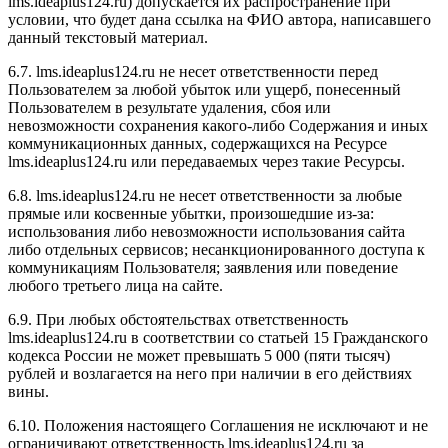
l
ms.ideaplus124.ru
) допускается их распространение при
условии, что будет дана ссылка на ФИО автора, написавшего
данный текстовый материал.
6.7. l
ms.ideaplus124.ru
не несет ответственности перед
Пользователем за любой убыток или ущерб, понесенный
Пользователем в результате удаления, сбоя или
невозможности сохранения какого-либо Содержания и иных
коммуникационных данных, содержащихся на Ресурсе
l
ms.ideaplus124.ru
или передаваемых через такие Ресурсы.
6.8. l
ms.ideaplus124.ru
не несет ответственности за любые
прямые или косвенные убытки, произошедшие из-за:
использования либо невозможности использования сайта
либо отдельных сервисов; несанкционированного доступа к
коммуникациям Пользователя; заявления или поведение
любого третьего лица на сайте.
6.9. При любых обстоятельствах ответственность
l
ms.ideaplus124.ru
в соответствии со статьей 15 Гражданского
кодекса России не может превышать 5 000 (пяти тысяч)
рублей и возлагается на него при наличии в его действиях
вины.
6.10. Положения настоящего Соглашения не исключают и не
ограничивают ответственность l
ms.ideaplus124.ru
за