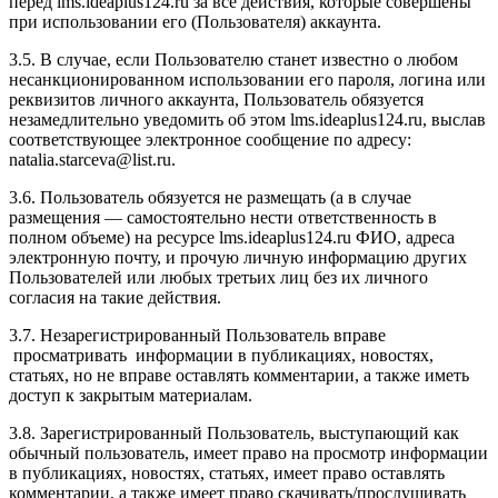
перед l
ms.ideaplus124.ru
за все действия, которые совершены
при использовании его (Пользователя) аккаунта.
3.5. В случае, если Пользователю станет известно о любом
несанкционированном использовании его пароля, логина или
реквизитов личного аккаунта, Пользователь обязуется
незамедлительно уведомить об этом l
ms.ideaplus124.ru
, выслав
соответствующее электронное сообщение по адресу:
natalia.starceva@list.ru.
3.6. Пользователь обязуется не размещать (а в случае
размещения — самостоятельно нести ответственность в
полном объеме) на ресурсе l
ms.ideaplus124.ru
ФИО, адреса
электронную почту, и прочую личную информацию других
Пользователей или любых третьих лиц без их личного
согласия на такие действия.
3.7. Незарегистрированный Пользователь вправе
просматривать информации в публикациях, новостях,
статьях, но не вправе оставлять комментарии, а также иметь
доступ к закрытым материалам.
3.8. Зарегистрированный Пользователь, выступающий как
обычный пользователь, имеет право на просмотр информации
в публикациях, новостях, статьях, имеет право оставлять
комментарии, а также имеет право скачивать/прослушивать