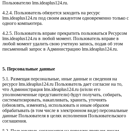
Пользователю l
ms.ideaplus124.ru
.
4.2.4. Пользователь обязуется заходить на ресурс
l
ms.ideaplus124.ru
под своим аккаунтом одновременно только с
одного компьютера.
4.2.5. Пользователь вправе прекратить пользоваться Ресурсом
l
ms.ideaplus124.ru
в любой момент. Пользователь вправе в
любой момент удалить свою учетную запись, подав об этом
письменный запрос в Администрацию l
ms.ideaplus124.ru
.
5. Персональные данные
5.1. Размещая персональные, иные данные и сведения на
ресурсе l
ms.ideaplus124.ru
Пользователь дает согласие на то,
что Администрация l
ms.ideaplus124.ru
(и/или его
уполномоченные представители) будут получать, собирать,
систематизировать, накапливать, хранить, уточнять
(обновлять, изменять), использовать и иным образом
обрабатывать (в том числе в электронном виде) персональные
данные Пользователя в целях исполнения Пользовательского
соглашения.
5.2. Пользователь соглашается на передачу третьим лицам