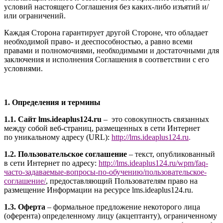
условий настоящего Соглашения без каких-либо изъятий и/
или ограничений.
Каждая Сторона гарантирует другой Стороне, что обладает
необходимой право- и дееспособностью, а равно всеми
правами и полномочиями, необходимыми и достаточными для
заключения и исполнения Соглашения в соответствии с его
условиями.
1. Определения и термины
1.1. Сайт l
ms.ideaplus124.ru
– это совокупность связанных
между собой веб-страниц, размещенных в сети Интернет
по уникальному адресу (URL):
http://l
ms.ideaplus124.ru
.
1.2. Пользовательское соглашение
– текст, опубликованный
в сети Интернет по адресу:
http://
l
ms.ideaplus124.ru
/wpm/faq-
часто-задаваемые-вопросы-по-обучению/
пользовательское-
соглашение
/
, предоставляющий Пользователям право на
размещение Информации на ресурсе l
ms.ideaplus124.ru
.
1.3. Оферта
– формальное предложение некоторого лица
(оферента) определенному лицу (акцептанту), ограниченному