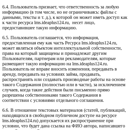
6.4. Пользователь признает, что ответственность за любую
информацию (в том числе, но не ограничиваясь: файлы с
данными, тексты и т. д.), к которой он может иметь доступ как
к части ресурса l
ms.ideaplus124.ru
, несет лицо,
предоставившее такую информацию.
6.5. Пользователь соглашается, что информация,
предоставленная ему как часть Ресурса l
ms.ideaplus124.ru
,
может являться объектом интеллектуальной собственности,
права на который защищены и принадлежат другим
Пользователям, партнерам или рекламодателям, которые
размещают такую информацию на l
ms.ideaplus124.ru
.
Пользователь не вправе вносить изменения, передавать в
аренду, передавать на условиях займа, продавать,
распространять или создавать производные работы на основе
такого Содержания (полностью или в части), за исключением
случаев, когда такие действия были письменно прямо
разрешены собственниками такого Содержания в
соответствии с условиями отдельного соглашения.
6.6. В отношение текстовых материалов (статей, публикаций,
находящихся в свободном публичном доступе на ресурсе
l
ms.ideaplus124.ru
) допускается их распространение при
условии, что будет дана ссылка на ФИО автора, написавшего