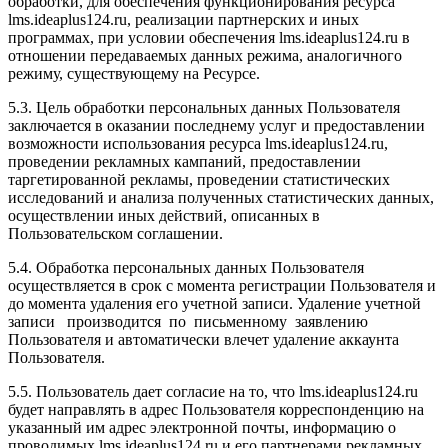
обработки, для обеспечения функционирования ресурса
l
ms.ideaplus124.ru
, реализации партнерских и иных
программах, при условии обеспечения l
ms.ideaplus124.ru
в
отношении передаваемых данных режима, аналогичного
режиму, существующему на Ресурсе.
5.3. Цель обработки персональных данных Пользователя
заключается в оказании последнему услуг и предоставлении
возможности использования ресурса l
ms.ideaplus124.ru
,
проведении рекламных кампаний, предоставлении
таргетированной рекламы, проведении статистических
исследований и анализа полученных статистических данных,
осуществлении иных действий, описанных в
Пользовательском соглашении.
5.4. Обработка персональных данных Пользователя
осуществляется в срок с момента регистрации Пользователя и
до момента удаления его учетной записи. Удаление учетной
записи производится по письменному заявлению
Пользователя и автоматически влечет удаление аккаунта
Пользователя.
5.5. Пользователь дает согласие на то, что l
ms.ideaplus124.ru
будет направлять в адрес Пользователя корреспонденцию на
указанный им адрес электронной почты, информацию о
проводимых l
ms.ideaplus124.ru
и его партнерами рекламных