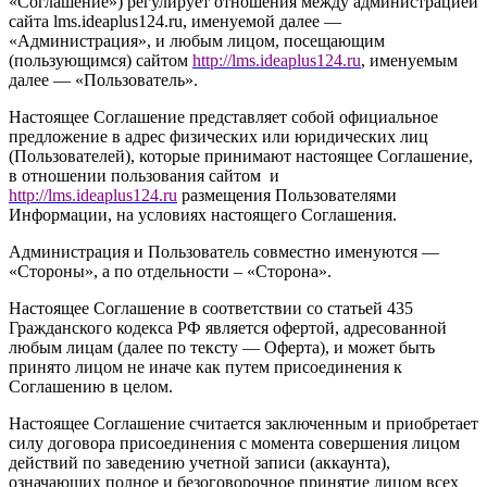
«Соглашение») регулирует отношения между администрацией
сайта l
ms.ideaplus124.ru
, именуемой далее —
«Администрация», и любым лицом, посещающим
(пользующимся) сайтом
http://
l
ms.ideaplus124.ru
, именуемым
далее — «Пользователь».
Настоящее Соглашение представляет собой официальное
предложение в адрес физических или юридических лиц
(Пользователей), которые принимают настоящее Соглашение,
в отношении пользования сайтом и
http://l
ms.ideaplus124.ru
размещения Пользователями
Информации, на условиях настоящего Соглашения.
Администрация и Пользователь совместно именуются —
«Стороны», а по отдельности – «Сторона».
Настоящее Соглашение в соответствии со статьей 435
Гражданского кодекса РФ является офертой, адресованной
любым лицам (далее по тексту — Оферта), и может быть
принято лицом не иначе как путем присоединения к
Соглашению в целом.
Настоящее Соглашение считается заключенным и приобретает
силу договора присоединения с момента совершения лицом
действий по заведению учетной записи (аккаунта),
означающих полное и безоговорочное принятие лицом всех