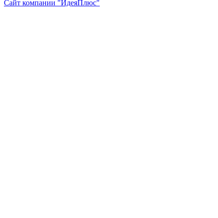
Сайт компании "ИдеяПлюс"